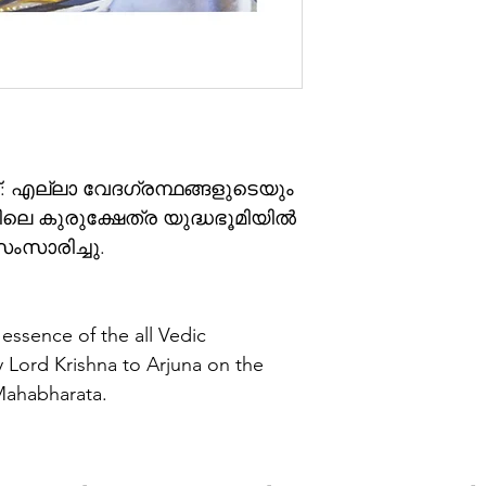
യജമാനന്മാരുടെ പൊ
പ്രതിനിധീകരിക്കുന്ന
പതിപ്പുകളിൽ നിന്ന്
ശ്രീകൃഷ്ണന്റെ അഗ
കാരണം അത് മായം 
വ്യക്തിപരമായി പ്
എന്നിവയൊന്നുമില്ല
സമുദ്രത്തിൽ മുങ്
 എല്ലാ വേദഗ്രന്ഥങ്ങളുടെയും 
വായനക്കാർക്കും ആത
ആഗ്രഹിക്കുന്നവർക്
െ കുരുക്ഷേത്ര യുദ്ധഭൂമിയിൽ 
ംസാരിച്ചു.
The largest-selling e
world, Bhagavad-Gita 
many, it has changed t
Bhagavad-Gita is ren
 essence of the all Vedic 
crown jewel of India’
y Lord Krishna to Arjuna on the 
Krishna the Supreme 
 Mahabharata.
intimate disciple Arj
concise verses provid
of self-realization. H
Swami Prabhupada, th
and teacher represent