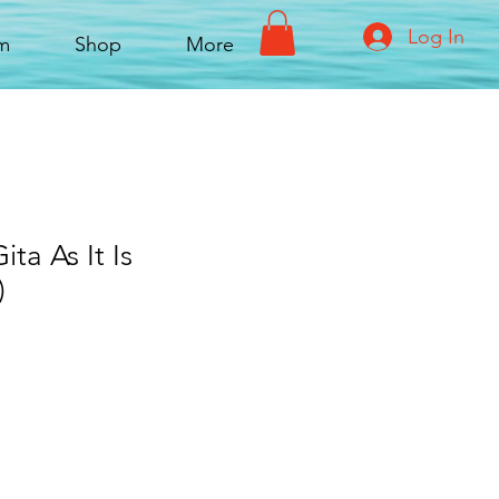
Log In
rm
Shop
More
ta As It Is
)