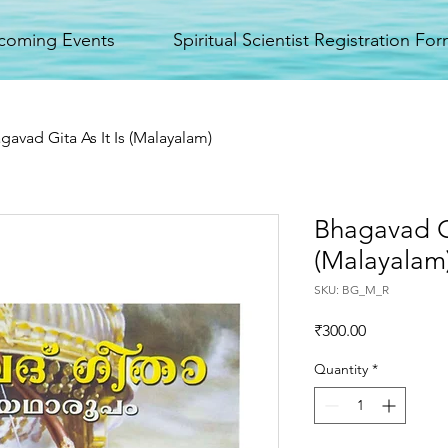
coming Events
Spiritual Scientist Registration Fo
gavad Gita As It Is (Malayalam)
Bhagavad Gi
(Malayalam
SKU: BG_M_R
Price
₹300.00
Quantity
*