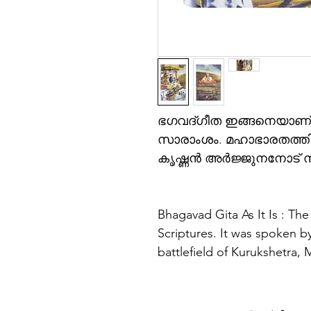
ഭഗവദ്ഗീത ഇങ്ങനെയാണ്:
സാരാംശം. മഹാഭാരതത്തില
കൃഷ്ണൻ അർജ്ജുനനോട് സ
Bhagavad Gita As It Is : The
Scriptures. It was spoken b
battlefield of Kurukshetra,